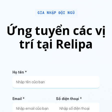
GIA NHẬP ĐỘI NGŨ
Ứng tuyển các vị
trí tại Relipa
Họ tên *
Email *
Số điện thoại *