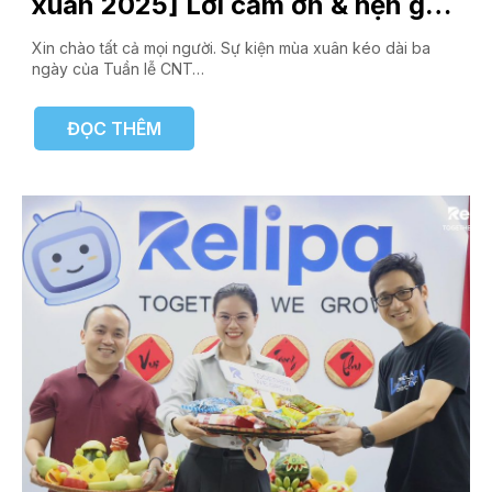
xuân 2025] Lời cảm ơn & hẹn gặp
lại ở sự kiện sau!
Xin chào tất cả mọi người. Sự kiện mùa xuân kéo dài ba
ngày của Tuần lễ CNT…
ĐỌC THÊM