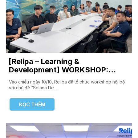
[Relipa – Learning &
Development] WORKSHOP:
Solana Develop – Điểm mạnh,
Vào chiều ngày 10/10, Relipa đã tổ chức workshop nội bộ
điểm yếu và điểm cần chú ý
với chủ đề “Solana De…
ĐỌC THÊM