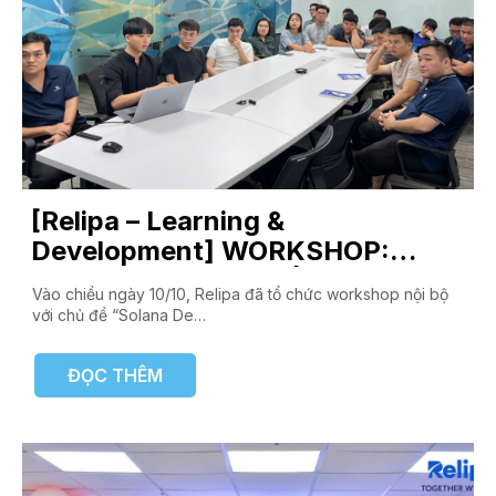
[Relipa – Learning &
Development] WORKSHOP:
Solana Develop – Điểm mạnh,
Vào chiều ngày 10/10, Relipa đã tổ chức workshop nội bộ
điểm yếu và điểm cần chú ý
với chủ đề “Solana De…
ĐỌC THÊM