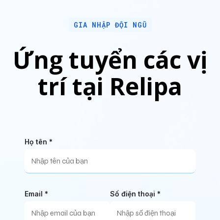
GIA NHẬP ĐỘI NGŨ
Ứng tuyển các vị
trí tại Relipa
Họ tên *
Email *
Số điện thoại *