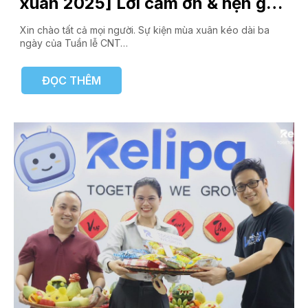
xuân 2025] Lời cảm ơn & hẹn gặp
lại ở sự kiện sau!
Xin chào tất cả mọi người. Sự kiện mùa xuân kéo dài ba
ngày của Tuần lễ CNT…
ĐỌC THÊM